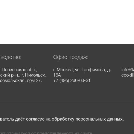
водство:
Офис продаж:
, Пензенская обл.,
г. Москва, ул. Трофимова, д.
info@k
кий р-н., г. Никольск,
16А
ecokil
мсомольская, дом 27.
+7 (495) 266-63-31
ватель даёт согласие на обработку персональных данных.
ет отличаться от представленного на сайте