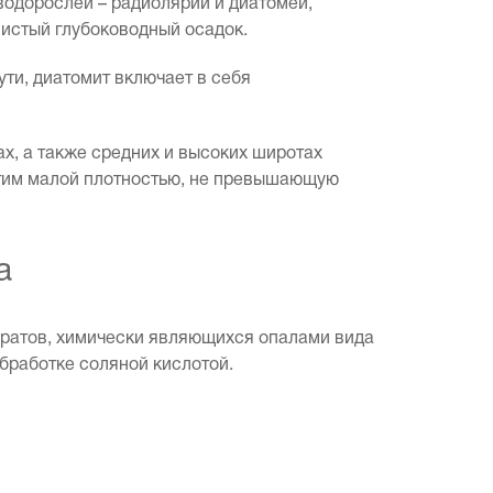
водорослей – радиолярий и диатомей,
истый глубоководный осадок.
ти, диатомит включает в себя
х, а также средних и высоких широтах
 этим малой плотностью, не превышающую
а
идратов, химически являющихся опалами вида
обработке соляной кислотой.