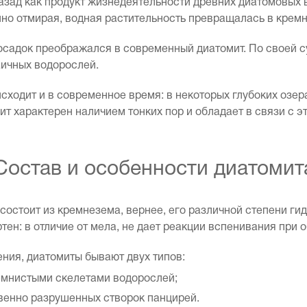
азад как продукт жизнедеятельности древних диатомовых 
но отмирая, водная растительность превращалась в кремн
осадок преображался в современный диатомит. По своей су
аичных водорослей.
ходит и в современное время: в некоторых глубоких озера
ит характерен наличием тонких пор и обладает в связи с
Состав и особенности диатомит
состоит из кремнезема, вернее, его различной степени г
ен: в отличие от мела, не дает реакции вспенивания при 
ния, диатомиты бывают двух типов:
емнистыми скелетами водорослей;
венно разрушенных створок панцирей.