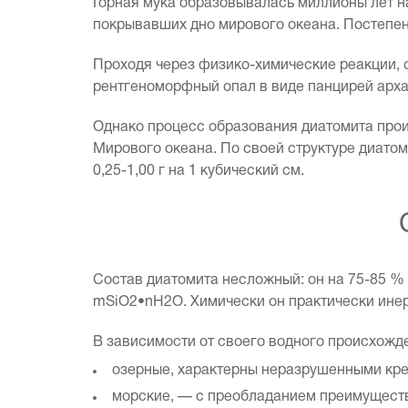
Горная мука образовывалась миллионы лет н
покрывавших дно мирового океана. Постепен
Проходя через физико-химические реакции, 
рентгеноморфный опал в виде панцирей арх
Однако процесс образования диатомита проис
Мирового океана. По своей структуре диатом
0,25-1,00 г на 1 кубический см.
Состав диатомита несложный: он на 75-85 % 
mSiO2•nH2O. Химически он практически инерт
В зависимости от своего водного происхожде
озерные, характерны неразрушенными кр
морские, — с преобладанием преимущест