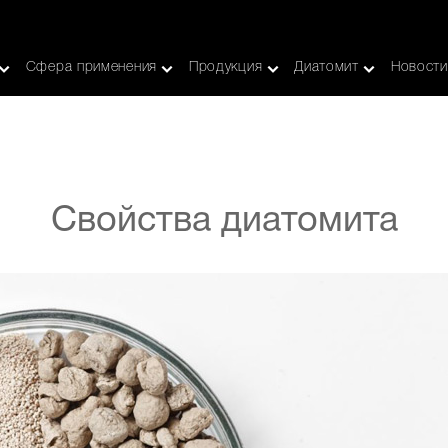
Сфера применения
Продукция
Диатомит
Новости
Свойства диатомита