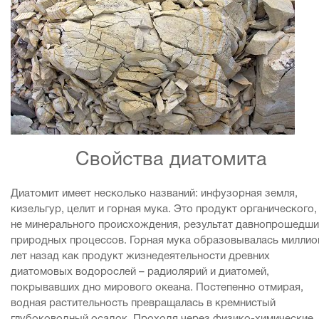
Свойства диатомита
Диатомит имеет несколько названий: инфузорная земля,
кизельгур, целит и горная мука. Это продукт органического,
не минерального происхождения, результат давнопрошедши
природных процессов. Горная мука образовывалась милли
лет назад как продукт жизнедеятельности древних
диатомовых водорослей – радиолярий и диатомей,
покрывавших дно мирового океана. Постепенно отмирая,
водная растительность превращалась в кремнистый
глубоководный осадок. Проходя через физико-химические